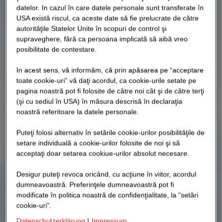
datelor. In cazul în care datele personale sunt transferate în
USA există riscul, ca aceste date să fie prelucrate de către
autorităţile Statelor Unite în scopuri de control şi
supraveghere, fără ca persoana implicată să aibă vreo
posibilitate de contestare.
In acest sens, vă informăm, că prin apăsarea pe “acceptare
toate cookie-uri” vă daţi acordul, ca cookie-urile setate pe
pagina noastră pot fi folosite de către noi cât şi de către terţi
(şi cu sediul în USA) în măsura descrisă în declaraţia
noastră referitoare la datele personale.
Puteţi folosi alternativ în setările cookie-urilor posibilităţile de
setare individuală a cookie-urilor folosite de noi şi să
acceptaţi doar setarea cookiue-urilor absolut necesare.
Desigur puteţi revoca oricând, cu acţiune în viitor, acordul
dumneavoastră. Preferinţele dumneavoastră pot fi
modificate în politica noastră de confidenţialitate, la “setări
cookie-uri”.
Datenschutzerklärung
|
Impressum