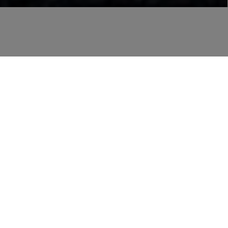
ÎNAPOI LA RECICLAREA ASFALTULUI
Reciclarea asfaltului în curs!
Protecția mediului în termeni concreți: Reinhard
Kerschner, STRABAG Division Manager Austria,
și-a pavat aleea de acces cu 70% conținut
reciclat.
Reinhard Kerschner este STRABAG Division Manager
Austria și este responsabil pentru construcția de drumuri