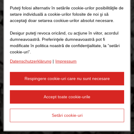
Puteţi folosi alternativ în setările cookie-urilor posibilităţile de
setare individuală a cookie-urilor folosite de noi şi să
acceptaţi doar setarea cookiue-urilor absolut necesare.
Desigur puteţi revoca oricând, cu acţiune în viitor, acordul
dumneavoastră. Preferinţele dumneavoastră pot fi
modificate în politica noastră de confidenţialitate, la “setări
cookie-uri”.
Datenschutzerklärung
|
Impressum
Respingere cookie-uri care nu sunt necesare
Accept toate cookie-urile
Setări cookie-uri