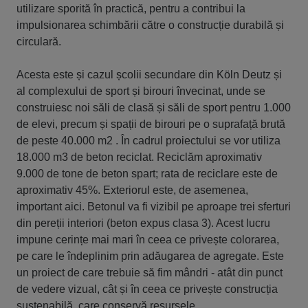
utilizare sporită în practică, pentru a contribui la
impulsionarea schimbării către o construcție durabilă și
circulară.
Acesta este și cazul școlii secundare din Köln Deutz și
al complexului de sport și birouri învecinat, unde se
construiesc noi săli de clasă și săli de sport pentru 1.000
de elevi, precum și spații de birouri pe o suprafață brută
de peste 40.000 m2 . În cadrul proiectului se vor utiliza
18.000 m3 de beton reciclat. Reciclăm aproximativ
9.000 de tone de beton spart; rata de reciclare este de
aproximativ 45%. Exteriorul este, de asemenea,
important aici. Betonul va fi vizibil pe aproape trei sferturi
din pereții interiori (beton expus clasa 3). Acest lucru
impune cerințe mai mari în ceea ce privește colorarea,
pe care le îndeplinim prin adăugarea de agregate. Este
un proiect de care trebuie să fim mândri - atât din punct
de vedere vizual, cât și în ceea ce privește construcția
sustenabilă, care conservă resursele.