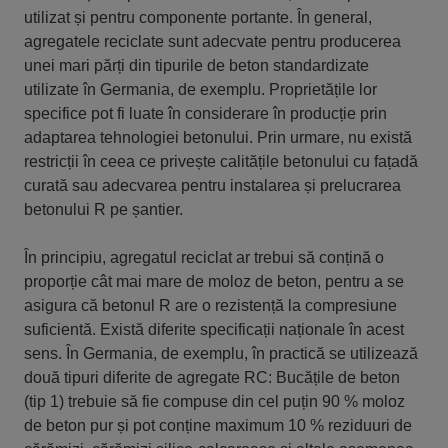
utilizat și pentru componente portante. În general,
agregatele reciclate sunt adecvate pentru producerea
unei mari părți din tipurile de beton standardizate
utilizate în Germania, de exemplu. Proprietățile lor
specifice pot fi luate în considerare în producție prin
adaptarea tehnologiei betonului. Prin urmare, nu există
restricții în ceea ce privește calitățile betonului cu fațadă
curată sau adecvarea pentru instalarea și prelucrarea
betonului R pe șantier.
În principiu, agregatul reciclat ar trebui să conțină o
proporție cât mai mare de moloz de beton, pentru a se
asigura că betonul R are o rezistență la compresiune
suficientă. Există diferite specificații naționale în acest
sens. În Germania, de exemplu, în practică se utilizează
două tipuri diferite de agregate RC: Bucățile de beton
(tip 1) trebuie să fie compuse din cel puțin 90 % moloz
de beton pur și pot conține maximum 10 % reziduuri de