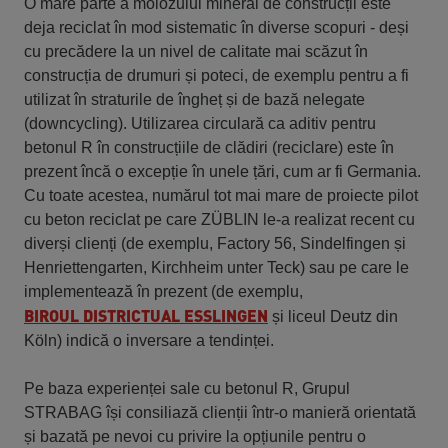
O mare parte a molozului mineral de construcții este
deja reciclat în mod sistematic în diverse scopuri - deși
cu precădere la un nivel de calitate mai scăzut în
construcția de drumuri și poteci, de exemplu pentru a fi
utilizat în straturile de îngheț și de bază nelegate
(downcycling). Utilizarea circulară ca aditiv pentru
betonul R în construcțiile de clădiri (reciclare) este în
prezent încă o excepție în unele țări, cum ar fi Germania.
Cu toate acestea, numărul tot mai mare de proiecte pilot
cu beton reciclat pe care ZÜBLIN le-a realizat recent cu
diverși clienți (de exemplu, Factory 56, Sindelfingen și
Henriettengarten, Kirchheim unter Teck) sau pe care le
implementează în prezent (de exemplu,
BIROUL DISTRICTUAL ESSLINGEN
și liceul Deutz din
Köln) indică o inversare a tendinței.
Pe baza experienței sale cu betonul R, Grupul
STRABAG își consiliază clienții într-o manieră orientată
și bazată pe nevoi cu privire la opțiunile pentru o