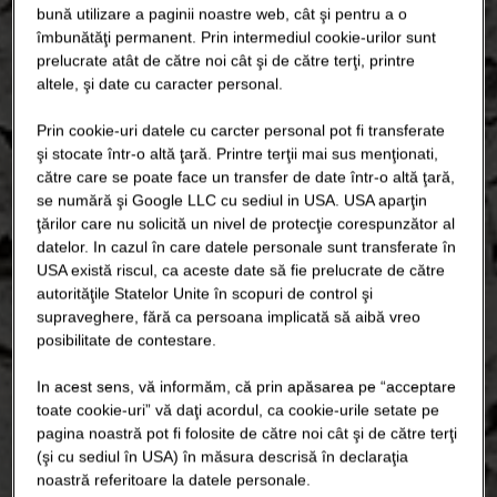
bună utilizare a paginii noastre web, cât şi pentru a o
îmbunătăţi permanent. Prin intermediul cookie-urilor sunt
prelucrate atât de către noi cât şi de către terţi, printre
altele, şi date cu caracter personal.
Prin cookie-uri datele cu carcter personal pot fi transferate
şi stocate într-o altă ţară. Printre terţii mai sus menţionati,
către care se poate face un transfer de date într-o altă ţară,
se numără şi Google LLC cu sediul in USA. USA aparţin
ţărilor care nu solicită un nivel de protecţie corespunzător al
datelor. In cazul în care datele personale sunt transferate în
USA există riscul, ca aceste date să fie prelucrate de către
autorităţile Statelor Unite în scopuri de control şi
supraveghere, fără ca persoana implicată să aibă vreo
posibilitate de contestare.
In acest sens, vă informăm, că prin apăsarea pe “acceptare
toate cookie-uri” vă daţi acordul, ca cookie-urile setate pe
pagina noastră pot fi folosite de către noi cât şi de către terţi
(şi cu sediul în USA) în măsura descrisă în declaraţia
noastră referitoare la datele personale.