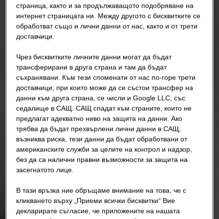
страница, както и за продължаващото подобряване на
интернет страницата ни. Между другото с бисквитките се
обработват също и лични данни от нас, както и от трети
доставчици.
Чрез бисквитките личните данни могат да бъдат
трансферирани в друга страна и там да бъдат
съхранявани. Към тези споменати от нас по-горе трети
доставчици, при които може да се състои трансфер на
данни към друга страна, се числи и Google LLC, със
седалище в САЩ. САЩ спадат към страните, които не
предлагат адекватно ниво на защита на данни. Ако
трябва да бъдат прехвърлени лични данни в САЩ,
възниква риска, тези данни да бъдат обработвани от
американските служби за целите на контрол и надзор,
без да са налични правни възможности за защита на
засегнатото лице.
В тази връзка ние обръщаме внимание на това, че с
кликването върху „Приеми всички бисквитки“ Вие
декларирате съгласие, че приложените на нашата