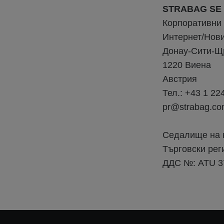
STRABAG SE
Корпоративни
Интернет/Нов
Донау-Сити-Щ
1220 Виена
Австрия
Тел.: +43 1 22
pr@strabag.c
Седалище на к
Търговски рег
ДДС №: ATU 3