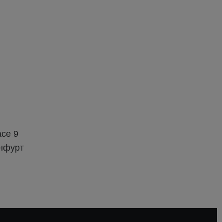
се 9
енфурт