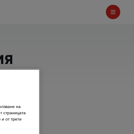
ия
олзване на
т страницата
 и от трети
е за нашата