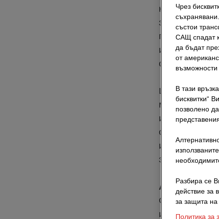
Чрез бисквит
компания. Ра
съхранявани.
за нейната пъ
състои транс
появят грешки
САЩ спадат к
да бъдат пре
и актуалностт
от американс
отношение.
възможности 
В тази връзк
Цялата информ
бисквитки“ В
модифицирана
позволено да
информативния
представения
отговорност за
Алтернативно
използването 
използваните
закона.
необходимите
Разбира се В
Авторско пр
действие за 
Освен ако не 
за защита на
използваните
Политика за 