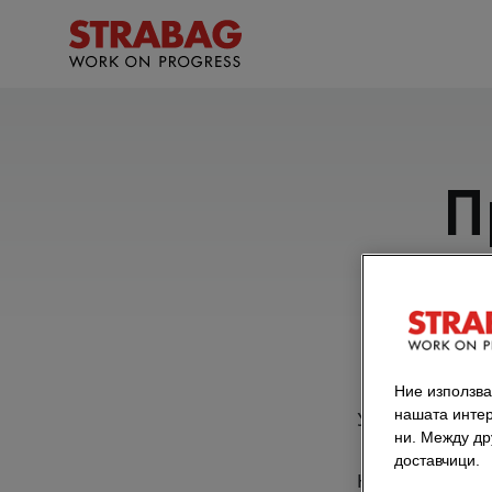
П
Ние използва
нашата интер
Уважаеми дами
ни. Между дру
доставчици.
Ние, STRABAG 