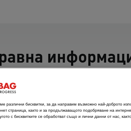
равна информац
ме различни бисквитки, за да направим възможно най-доброто изп
нет страница, както и за продължаващото подобряване на интерне
 и господа,
гото с бисквитките се обработват също и лични данни от нас, както
SE, използваме този уебсайт, за да Ви информирам