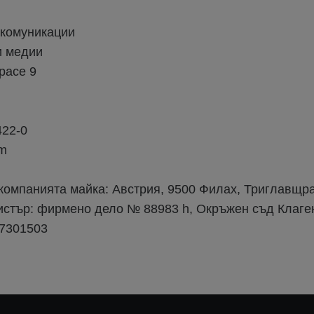
 комуникации
и медии
расе 9
422-0
om
омпанията майка: Австрия, 9500 Филах, Триглавщра
истър: фирмено дело № 88983 h, Окръжен съд Клаг
7301503